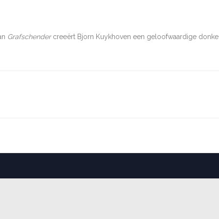
man
Grafschender
creeërt Bjorn Kuykhoven een geloofwaardige donkere