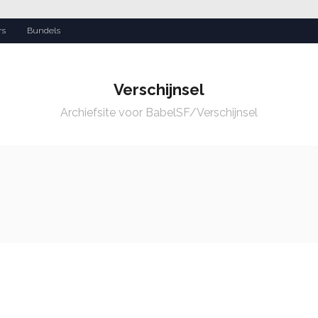
rs
Bundels
Verschijnsel
Archiefsite voor BabelSF/Verschijnsel