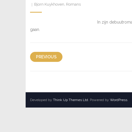
Bjorn Kuykhoven
,
Romans
In zijn debuutro
gaan.
PREVIOUS
Developed by
Think Up Themes Ltd
. Powered by
WordPress
.