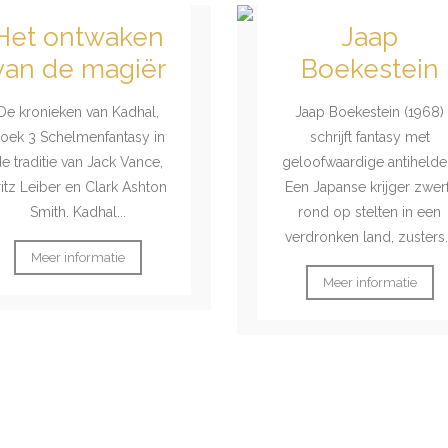
Het ontwaken
Jaap
van de magiër
Boekestein
De kronieken van Kadhal,
Jaap Boekestein (1968)
oek 3 Schelmenfantasy in
schrijft fantasy met
e traditie van Jack Vance,
geloofwaardige antihelde
ritz Leiber en Clark Ashton
Een Japanse krijger zwerf
Smith. Kadhal...
rond op stelten in een
verdronken land, zusters.
Meer informatie
Meer informatie