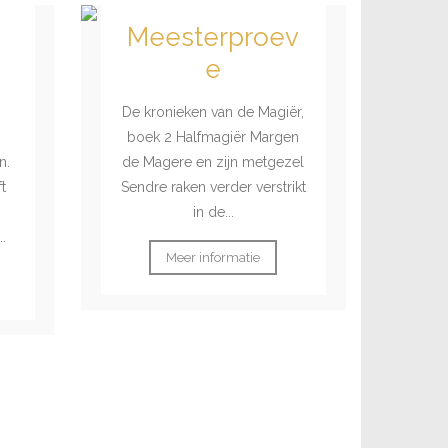
Meesterproev
e
De kronieken van de Magiër,
boek 2 Halfmagiër Margen
n.
de Magere en zijn metgezel
t
Sendre raken verder verstrikt
in de...
..
Meer informatie