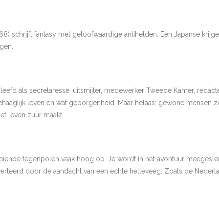
68) schrijft fantasy met geloofwaardige antihelden. Een Japanse krijge
egen.
rleefd als secretaresse, uitsmijter, medewerker Tweede Kamer, redact
aaglijk leven en wat geborgenheid. Maar helaas: gewone mensen zoa
et leven zuur maakt.
 boeiende tegenpolen vaak hoog op. Je wordt in het avontuur meegesl
verteerd door de aandacht van een echte helleveeg. Zoals de Nederlan