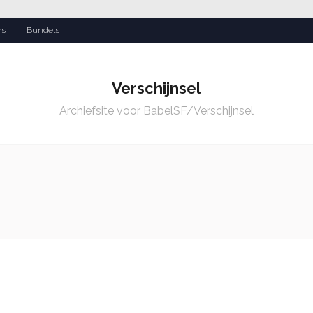
rs
Bundels
Verschijnsel
Archiefsite voor BabelSF/Verschijnsel