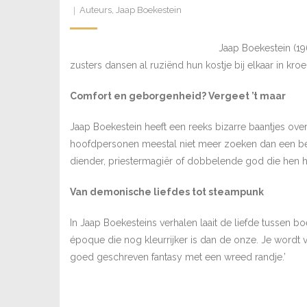
Auteurs
,
Jaap Boekestein
Jaap Boekestein (19
zusters dansen al ruziënd hun kostje bij elkaar in kro
Comfort en geborgenheid? Vergeet ’t maar
Jaap Boekestein heeft een reeks bizarre baantjes ove
hoofdpersonen meestal niet meer zoeken dan een beh
diender, priestermagiër of dobbelende god die hen h
Van demonische liefdes tot steampunk
In Jaap Boekesteins verhalen laait de liefde tussen
époque die nog kleurrijker is dan de onze. Je wordt 
goed geschreven fantasy met een wreed randje.’