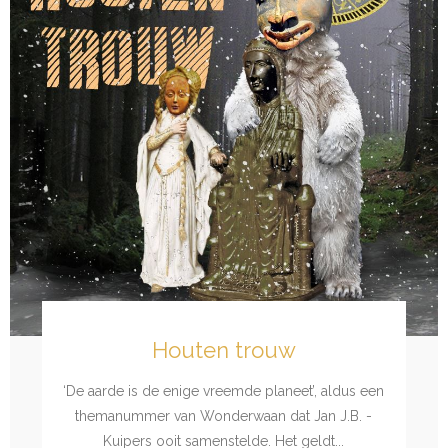
Houten trouw
‘De aarde is de enige vreemde planeet’, aldus een
themanummer van Wonderwaan dat Jan J.B. ­
Kuipers ooit samenstelde. Het geldt...