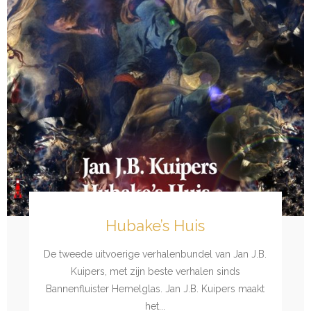
Hubake’s Huis
De tweede uitvoerige verhalenbundel van Jan J.B.
Kuipers, met zijn beste verhalen sinds
Bannenfluister Hemelglas. Jan J.B. Kuipers maakt
het...