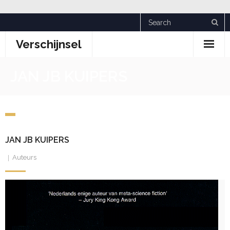
Skip
to
Verschijnsel
content
JAN JB KUIPERS
JAN JB KUIPERS
Auteurs