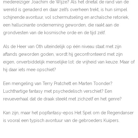
medereiziger Joachim de Wijze? Als het drietal de rand van de
wereld is genaderd en daar zelfs overheen trekt, is hun simpel
schijnende avontuur, vol schermutseling en archaïsche retoriek,
een hallucinante onderneming geworden, die raakt aan de
grondvesten van de kosmische orde en de tijd zélf.
Als de Heer van Oth uiteindelijk op één niveau staat met zijn
aftands geworden goden, wordt hij geconfronteerd met zijn
eigen, onverbiddelijk menselijke lot: de vrijheid van keuze. Maar of
hij daar iets mee opschiet?
Een mengeling van Terry Pratchett en Marten Toonder?
Luchthartige fantasy met psychedelisch verschiet? Een
revueverhaal dat de draak steekt met zichzelf en het genre?
Kan zijn, maar het popfantasy-epos Het Spel om de Regendanser
is vooral een typisch avontuur van de gebroeders Kuipers.