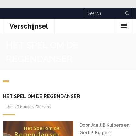
Skip
to
Verschijnsel
content
HET SPEL OM DE
REGENDANSER
HET SPEL OM DE REGENDANSER
Jan JB Kuipers
,
Romans
Door Jan J.B Kuipers en
Gert P. Kuipers