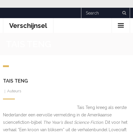
Skip
to
Verschijnsel
content
TAIS TENG
TAIS TENG
Auteurs
Tais Teng kreeg als eerste
Nederlander een eervolle vermelding in de Amerikaanse
sciencefiction-bijbel
The Year’s Best Science Fiction
. Dit voor het
verhaal “Een kroon van bliksem” uit de verhalenbundel Lovecraft