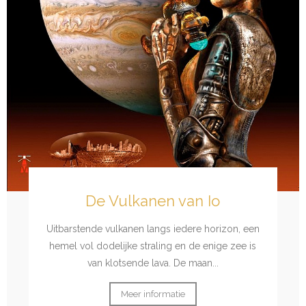
De Vulkanen van Io
Uitbarstende vulkanen langs iedere horizon, een
hemel vol dodelijke straling en de enige zee is
van klotsende lava. De maan...
Meer informatie