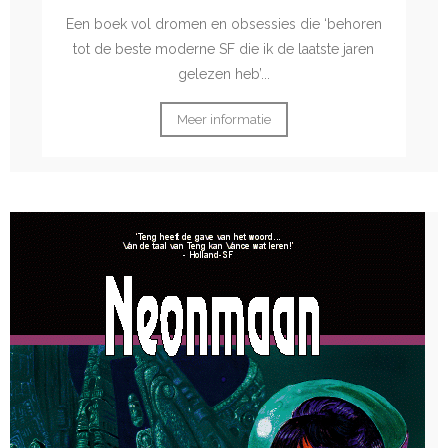
Een boek vol dromen en obsessies die ‘behoren
tot de beste moderne SF die ik de laatste jaren
gelezen heb’...
Meer informatie