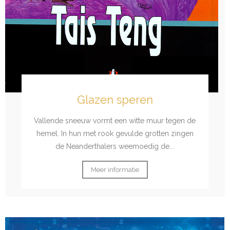
Glazen speren
Vallende sneeuw vormt een witte muur tegen de
hemel. In hun met rook gevulde grotten zingen
de Neanderthalers weemoedig de...
Meer informatie