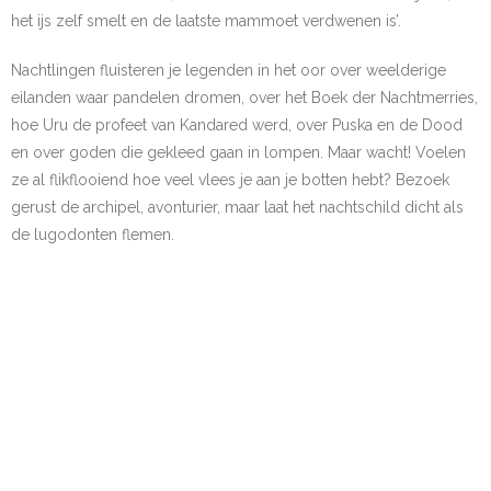
het ijs zelf smelt en de laatste mammoet verdwenen is’.
Nachtlingen fluisteren je legenden in het oor over weelderige
eilanden waar pandelen dromen, over het Boek der Nachtmerries,
hoe Uru de profeet van Kandared werd, over Puska en de Dood
en over goden die gekleed gaan in lompen. Maar wacht! Voelen
ze al flikflooiend hoe veel vlees je aan je botten hebt? Bezoek
gerust de archipel, avonturier, maar laat het nachtschild dicht als
de lugodonten flemen.