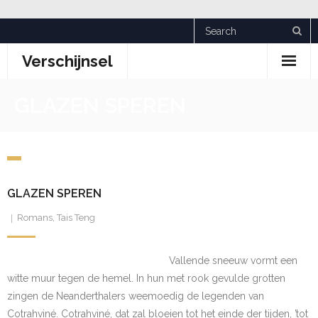
Skip
to
Verschijnsel
content
GLAZEN SPEREN
GLAZEN SPEREN
Romans
,
Tais Teng
Vallende sneeuw vormt een
witte muur tegen de hemel. In hun met rook gevulde grotten
zingen de Neanderthalers weemoedig de legenden van
Cotrahviné. Cotrahviné, dat zal bloeien tot het einde der tijden, ’tot