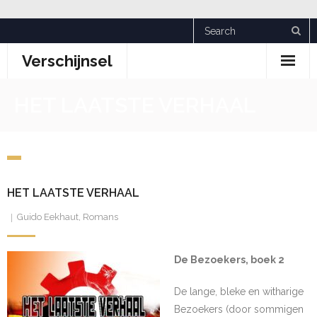
Skip
to
Verschijnsel
content
HET LAATSTE VERHAAL
HET LAATSTE VERHAAL
Guido Eekhaut
,
Romans
De Bezoekers, boek 2
De lange, bleke en witharige
Bezoekers (door sommigen