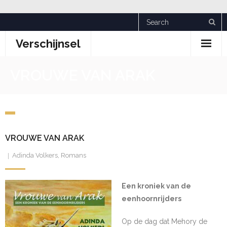
Skip
to
Verschijnsel
content
VROUWE VAN ARAK
VROUWE VAN ARAK
Adinda Volkers
,
Romans
Een kroniek van de
eenhoornrijders
Op de dag dat Mehory de