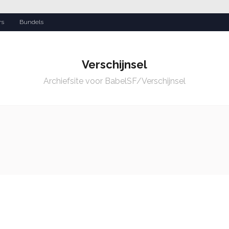
rs
Bundels
Verschijnsel
Archiefsite voor BabelSF/Verschijnsel