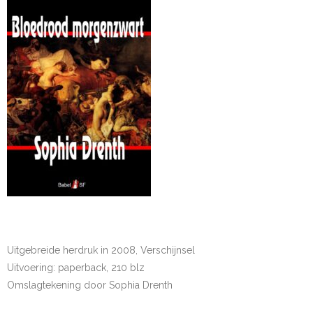
Uitgebreide herdruk in 2008, Verschijnsel
Uitvoering: paperback, 210 blz
Omslagtekening door Sophia Drenth