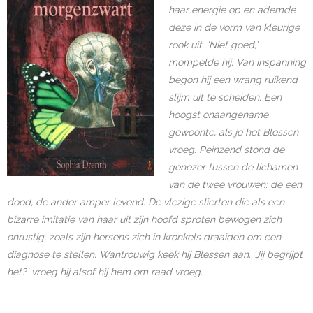
haar energie op en ademde
deze in de vorm van kleurige
rook uit. ‘Niet goed,’
mompelde hij. Van inspanning
begon hij een wrang ruikend
slijm uit te scheiden. Een
hoogst onaangename
gewoonte, als je het Blessen
vroeg. Peinzend stond de
genezer tussen de lichamen
van de twee vrouwen: de een
dood, de ander amper levend. De vlezige slierten die als een
bizarre imitatie van haar uit zijn hoofd sproten bewogen zich
onrustig, zoals zijn hersens zich in kronkels draaiden om een
diagnose te stellen. Wantrouwig keek hij Blessen aan. ‘Jij begrijpt
het?’ vroeg hij alsof hij hem om raad vroeg.