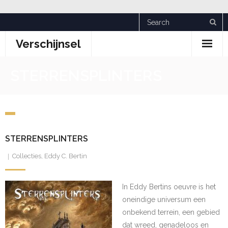
Skip
to
Verschijnsel
content
STERRENSPLINTERS
STERRENSPLINTERS
Collecties
,
Eddy C. Bertin
In Eddy Bertins oeuvre is het
oneindige universum een
onbekend terrein, een gebied
dat wreed, genadeloos en