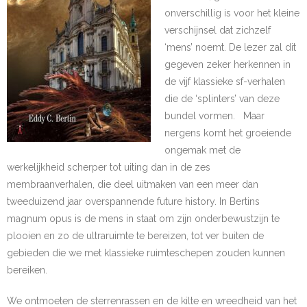
onverschillig is voor het kleine
verschijnsel dat zichzelf
‘mens’ noemt. De lezer zal dit
gegeven zeker herkennen in
de vijf klassieke sf-verhalen
die de ‘splinters’ van deze
bundel vormen. Maar
nergens komt het groeiende
ongemak met de
werkelijkheid scherper tot uiting dan in de zes
membraanverhalen, die deel uitmaken van een meer dan
tweeduizend jaar overspannende future history. In Bertins
magnum opus is de mens in staat om zijn onderbewustzijn te
plooien en zo de ultraruimte te bereizen, tot ver buiten de
gebieden die we met klassieke ruimteschepen zouden kunnen
bereiken.
We ontmoeten de sterrenrassen en de kilte en wreedheid van het